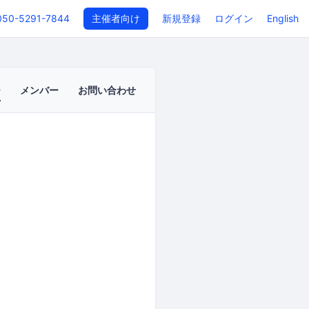
050-5291-7844
主催者向け
新規登録
ログイン
English
メンバー
お問い合わせ